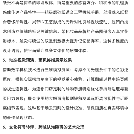
纸张不再是简单的印刷载体，而是重要的感官媒介。特种纸的肌理质
感能传达产品特性——粗糙磨砂纸适合工程机械手册，丝滑珠光纸契
合奢侈品调性。局部UV工艺形成的光泽对比引导视线流动，压凹凸技
术创造立体触感标记关键信息。某化妆品品牌的产品图册嵌入真实花
瓣标本，触觉与嗅觉的双重刺激极大提升记忆留存率。这种多维度的
设计语言，使平面媒介具备立体化的感知体验。
5. 动态视觉预演，预见终端展示效果
借助数字样机技术进行三维模拟测试：考虑不同光照条件下的色彩还
原度，模拟实际摆放角度下的视觉重心偏移，计算翻阅过程中跨页间
的视觉连贯性。为连锁门店定制的导购手册特别优化手持舒适度与翻
页阻力参数；展会使用的大幅面海报则提前测试远距离可视性与近距
离细节表现。这种基于场景预判的设计校准，确保画册在真实环境中
的最佳呈现状态。
6. 文化符号转译，跨越认知障碍的艺术处理