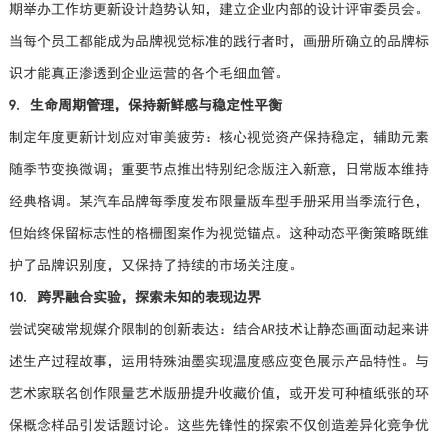
期举办工作坊更新设计趋势认知，建立企业内部的设计评审委员会。
当每个员工都能成为品牌视觉标准的践行者时，画册所确立的品牌标
识才能真正渗透到企业运营的各个毛细血管。
9. 生命周期管理，保持新鲜感与稳定性平衡
制定年度更新计划应对审美疲劳：核心视觉资产保持稳定，辅助元素
随季节变换微调；重要节点推出特别纪念版注入新意，日常版本维持
经典格调。某汽车品牌每季度发布限量版车型手册采用当季流行色，
但始终保留标志性的格栅图案作为视觉锚点。这种动态平衡策略既维
护了品牌识别度，又保持了持续的市场关注度。
10. 跨界融合实验，探索未知的表现边界
尝试突破常规媒介限制的创新表达：结合AR技术让静态画面动起来讲
述生产过程故事，运用特殊油墨实现温度感应变色展示产品特性。与
艺术家联名创作限量艺术版册提升收藏价值，或开发可种植纸张的环
保概念样品引发话题讨论。这些先锋性的探索不仅创造差异化竞争优