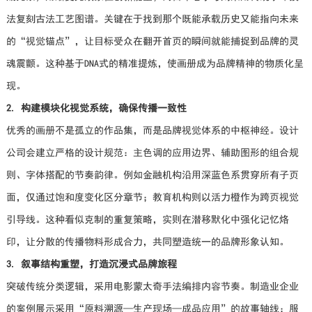
法复刻古法工艺图谱。关键在于找到那个既能承载历史又能指向未来
的“视觉锚点”，让目标受众在翻开首页的瞬间就能捕捉到品牌的灵
魂震颤。这种基于DNA式的精准提炼，使画册成为品牌精神的物质化呈
现。
2. 构建模块化视觉系统，确保传播一致性
优秀的画册不是孤立的作品集，而是品牌视觉体系的中枢神经。设计
公司会建立严格的设计规范：主色调的应用边界、辅助图形的组合规
则、字体搭配的节奏韵律。例如金融机构沿用深蓝色系贯穿所有子页
面，仅通过饱和度变化区分章节；教育机构则以活力橙作为跨页视觉
引导线。这种看似克制的重复策略，实则在潜移默化中强化记忆烙
印，让分散的传播物料形成合力，共同塑造统一的品牌形象认知。
3. 叙事结构重塑，打造沉浸式品牌旅程
突破传统分类逻辑，采用电影蒙太奇手法编排内容节奏。制造业企业
的案例展示采用“原料溯源—生产现场—成品应用”的故事轴线；服