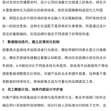
面对全球化传播需求时，设计公司扮演着文化摆渡人的角色。将东方
水墨意境转化为国际化的极简线条，把民俗图腾解构成现代几何图
案。跨国企业在中国市场的版本会融入书法笔触韵味，同时保持全球
统一的视觉骨架。这种文化适配不是简单的元素替换，而是通过设计
语言的重新编码，实现品牌价值在不同语境下的等效传递。
7. 数据驱动迭代，建立反馈优化机制
部署埋点监测技术追踪读者行为路径：哪处停留时间最长显示兴趣焦
点，哪些页面被快速翻过暴露认知断层。眼动仪实验揭示视觉热点分
布规律，A/B测试对比不同版本转化率差异。某电商平台根据用户滑动
速度数据调整图文比例后，关键产品的点击率提升显著。这种基于客
观数据的持续优化，使画册真正成为可量化的品牌建设工具。
8. 员工赋能计划，培养内部设计守护者
向客户团队传授基础设计原理与规范使用方法：教会市场部门如何正
确应用VI系统制作促销物料，培训行政人员标准化归档电子文件。定