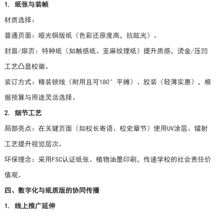
1. 纸张与装帧
材质选择：
普通页面：哑光铜版纸（色彩还原度高，抗眩光）。
封面/扉页：特种纸（如触感纸、亚麻纹理纸）提升质感，烫金/压凹
工艺凸显校徽。
装订方式：精装锁线（耐用且可180°平摊）、胶装（轻薄实惠），根
据预算与用途灵活选择。
2. 细节工艺
局部亮点：在关键页面（如校长寄语、校史章节）使用UV涂层、镭射
工艺提升视觉层次。
环保理念：采用FSC认证纸张、植物油墨印刷，传递学校的社会责任价
值观。
四、数字化与纸质版的协同传播
1. 线上推广延伸