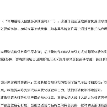
考（“你知道每天接触多少细菌吗？”）；②设计刮刮涂层揭露优惠信息
入视频链接、AR试穿等互动元素，如家具品牌允许客户通过手机扫描查看
度光照测试确保色彩还原准确；②批量制作前确认装订方式对翻阅体验的
特殊处理。曾有跨国项目因忽略南北地区湿度差异导致画册变形，最终紧
哪部分内容被频繁询问；②分析展会现场扫码数据了解电子版传播路径；
方案，根据货架陈列测试结果优化视觉冲击力，使促销转化率持续提升。
既要像建筑大师般构建严谨的结构体系，又要如诗人般注入动人的情感因
细节都经过精心打磨，当视觉语言与品牌灵魂完美共振，这样的画册便能