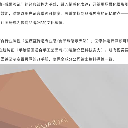
案-成果验证”的经典结构为基础，融入情感化表达：开篇用场景化摄影
品效能，结尾以用户证言增强可信度。关键要找到品牌独有的记忆锚点—
让画册成为传递品牌DNA的文化载体。
合行业属性（医疗蓝传递专业感/食品绿暗示天然）；②字体选择兼顾可
血统纯正（手绘插画适合手工艺品牌/3D渲染凸显科技实力）。所有视觉
团甚至制定百页厚的VI手册，确保全球分公司输出物料调性一致。