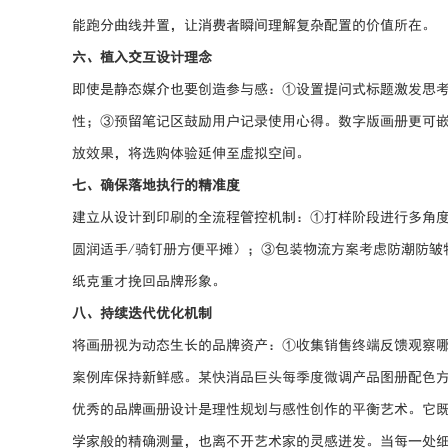
能跑分曲线并置，让消费者瞬间理解复杂配置的价值所在。
六、植入交互设计理念
即使是静态媒介也要创造参与感：①设置提问式标题激发思
性；③预留笔记区鼓励用户记录使用心得。数字版画册更可嵌
放效果，将选购体验延伸至虚拟空间。
七、确保落地执行的精准度
建立从设计到印刷的全流程管控机制：①打样阶段进行多角
圆润适手/骑钉册方便平摊）；③包装物流方案考虑防潮防皱
纸克重才挽回品牌形象。
八、持续迭代优化机制
将画册视为动态生长的品牌资产：①收集销售终端反馈观察
案例库保持新鲜感。某快消品巨头每季度微调产品图册配色
优秀的品牌画册设计是理性规划与感性创作的平衡艺术。它
学家般的精确测量，也离不开艺术家的灵感迸发。当每一处