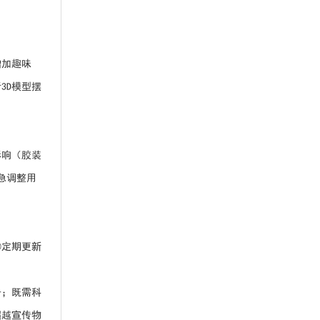
增加趣味
3D模型摆
影响（胶装
急调整用
③定期更新
子；既需科
超越宣传物