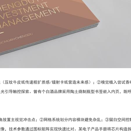
（压纹牛皮纸传递粗犷质感/镭射卡纸营造未来感）；②嗅觉植入尝试香
上光引导触控探索。曾有个白酒品牌采用陶土烧制瓶型书签嵌入内页，既
。
角放置主视觉冲击点；②网格系统划分内容模块避免杂乱；③留白空间控
图像，技术参数通过图标矩阵实现快速比对。某电子产品手册将芯片构造