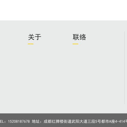
关于
联络
TEL：15208187678 地址：成都红牌楼街道武阳大道三段5号都市A座4-414