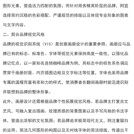
图形元素，营造活力四射的氛围；而针对商务精英阶层的品牌，则宜
选择简约沉稳的色彩搭配、严谨规范的排版以及体现专业形象的图表
与文字内容。
二、契合品牌视觉风格
品牌的视觉识别系统（VIS）是创意画册设计的重要参照。画册应与品
牌已有的标志、标准色、字体等视觉元素保持高度一致性，以强化品
牌记忆点。以一家知名连锁咖啡品牌为例，其标志中的棕色系色调应
贯穿于画册封面、内页插图边框及文字标注等位置，字体也采用品牌
专属的温暖而富有亲和力的样式，使消费者在翻阅画册时能迅速识别
并联想到品牌的整体形象。
此外，画册设计还需根据品牌个性拓展视觉风格。若品牌主打复古文
艺风，可融入复古插画、纹理质感的背景图案以及手写风格的书法字
体，营造出浓郁的文化氛围；若品牌追求极简现代主义，则注重留白
的运用、简洁几何图形的构图以及无衬线字体的简洁排版，传递出干