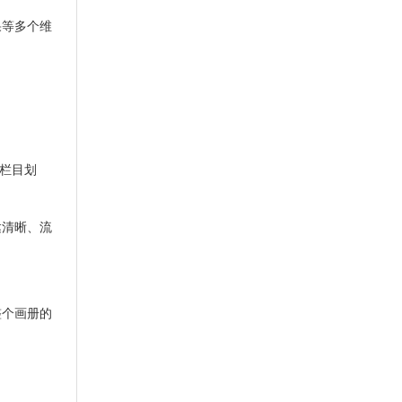
果等多个维
、栏目划
达清晰、流
整个画册的