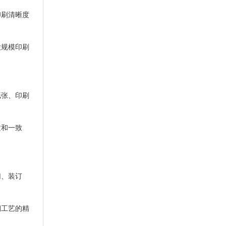
印刷清晰度
大规模印刷
纸张、印刷
质和一致
切、装订
期工艺的精