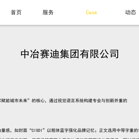
画册设计案例
首页
服务
Case
动态
Home
Service
News
中冶赛迪集团有限公司
术赋能城市未来”的核心，通过视觉语言系统构建专业与创新并重的
量感，如封面“CISDI”以粗体蓝字强化品牌记忆；正文选用中等字重