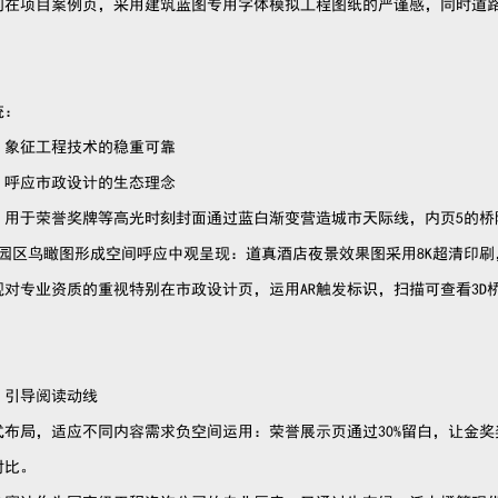
别在项目案例页，采用建筑蓝图专用字体模拟工程图纸的严谨感，同时道
统：
60%，象征工程技术的稳重可靠
25%，呼应市政设计的生态理念
）占比15%，用于荣誉奖牌等高光时刻封面通过蓝白渐变营造城市天际线，内页
园区鸟瞰图形成空间呼应中观呈现：道真酒店夜景效果图采用8K超清印刷
对专业资质的重视特别在市政设计页，运用AR触发标识，扫描可查看3D
，引导阅读动线
布局，适应不同内容需求负空间运用：荣誉展示页通过30%留白，让金奖
对比。