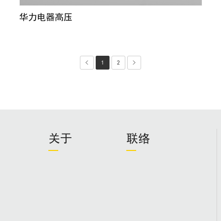
华力电器高压
<
1
2
>
关于
联络