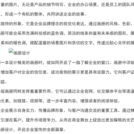
质量的图片，无论是产品的细节特写、企业的办公场景，还是员工的团队
应，形成一个有机的整体，共同讲述企业的故事。
起独特的形象。它是企业品牌理念的视觉化表达，通过画册的风格、色彩
画册可能会采用充满科技感的蓝色调，简洁的线条和富有未来感的图形，
用柔和的暖色调，搭配温馨的场景图片和亲切的文字，传递出贴心关怀的
到一本设计精美的画册时，就如同开启了一扇了解企业的窗口。画册中详
而增加客户对企业的信任度。成功案例的展示更是具有说服力，它向客户
利益。
子版画册同样发挥着重要作用。它可以通过企业官网、社交媒体平台等渠
动元素，如链接、视频等，进一步丰富内容，增强读者的阅读体验。
是企业展示自身实力、传播品牌形象、与客户沟通交流的重要工具。通过
吸引潜在客户，提升市场竞争力，从而在商业舞台上绽放出更加耀眼的光
画册设计，开启企业宣传的全新篇章。