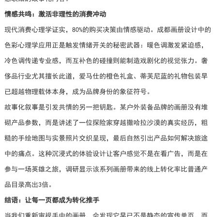
情感共鸣：激活非理性的消费冲动
现代消费心理学证实，80%的购买决策由情感驱动。成都画册设计中的
色彩心理学应用正是触发情绪开关的秘密武器：暖色调激发紧迫感，
冷色调传递专业感，而互补色的碰撞则能制造戏剧化的视觉张力。奢
侈品行业尤其擅长此道，爱马仕的橙色礼盒、蒂芙尼蓝的礼物包装早
已超越物理载体本身，成为品牌身份的象征符号。
故事化叙事是引发共情的另一把钥匙。某户外装备品牌的画册没有堆
砌产品参数，而是讲述了一位探险家穿越撒哈拉沙漠的真实经历，粗
糙的手绘地图与实景照片交织呈现，最后自然引出产品如何解决旅途
中的痛点。这种沉浸式的体验设计让客户感觉不是在看广告，而是在
参与一场英雄之旅，调研显示该系列画册带来的线上转化率比普通产
品目录高出3倍。
结语：让每一页都成为转化推手
当我们重新审视手中的画册，会发现它早已不是静态的宣传单页，而