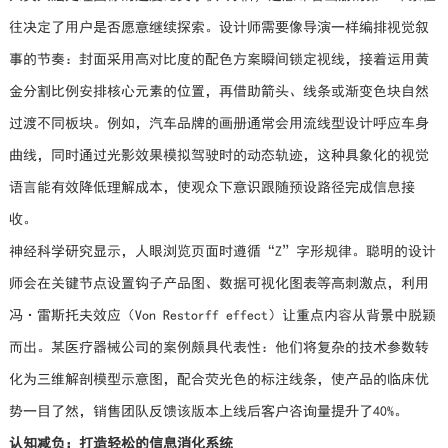
往决定了用户是否愿意继续探索。设计师需要像导演一样编排视觉叙
事的节奏：封面采用高对比度的配色方案瞬间锁定视线，接着运用黄
金分割比例安排核心元素的位置，再借助箭头、线条或渐变色块自然
过渡不同板块。例如，汽车品牌的画册通常会用流线型设计呼应车身
曲线，同时通过光影效果模拟驾驶时的动态轨迹，这种具象化的视觉
语言能有效降低理解成本，使观众下意识跟随预设路径完成信息接
收。
神经科学研究显示，人眼浏览页面时遵循“Z”字形规律。聪明的设计
师会在关键节点设置钩子产品图、数据可视化图表等高刺激点，利用
冯·雷斯托夫效应（Von Restorff effect）让重点内容从背景中脱颖
而出。某医疗器械公司的案例颇具代表性：他们将复杂的技术参数转
化为三维解剖模型示意图，配合荧光色的标注线条，使产品的临床优
势一目了然，销售团队反馈该版本上线后客户咨询量提升了40%。
认知减负：打造轻松的信息消化系统