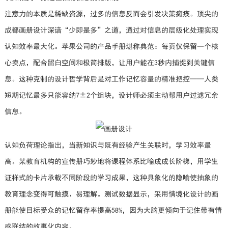
注意力的本质是稀缺资源，过多的信息反而会引发决策瘫痪。顶尖的
成都画册设计深谙“少即是多”之道，通过对信息的层级化处理实现
认知效率最大化。苹果公司的产品手册堪称典范：每页仅保留一个核
心卖点，配合留白空间和极简排版，让用户能在3秒内捕捉到关键信
息。这种克制的设计哲学背后是对工作记忆容量的精准把控——人类
短期记忆最多只能容纳7±2个组块，设计师必须主动帮用户过滤冗余
信息。
认知负荷理论指出，当新知识与既有经验产生关联时，学习效率最
高。某教育机构的宣传册巧妙地将课程体系比喻成成长阶梯，用学生
证样式的卡片承载不同阶段的学习成果，这种具象化的隐喻使抽象的
教育理念变得可触摸、易理解。测试数据显示，采用情境化设计的画
册能使目标受众的记忆留存率提高58%，因为大脑更倾向于记住带有情
感联结的故事化内容。