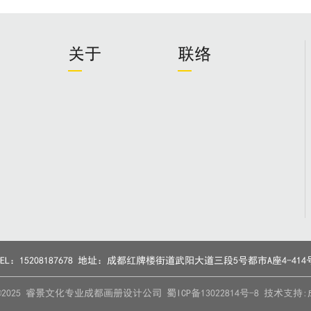
关于
联络
TEL：15208187678 地址：成都红牌楼街道武阳大道三段5号都市A座4-414
ht ©2025 睿景文化专业成都画册设计公司
蜀ICP备13022814号-8
技术支持: