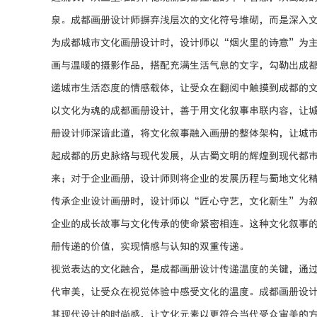
泉。成都画册设计师摒弃浅层次的文化符号堆砌，而是深入
为成都城市文化画册设计时，设计师以“烟火里的诗意”为
画与温暖的摄影作品，搭配充满生活气息的文字，勾勒出成
递城市生活态度的情感载体，让受众在翻阅中触摸到成都的
以文化为魂的成都画册设计，善于用文化叙事串联内容，让
册设计师深谙此道，将文化叙事融入画册的整体架构，让城
起成都的历史脉络与现代发展，从古蜀文明的辉煌到现代都
来；对于企业画册，设计师则将企业的发展历程与蜀地文化
传承企业设计画册时，设计师以“匠心守艺，文化新生”为
企业的成长故事与文化传承的使命紧密相连。这种文化叙事
册传递的价值，实现情感与认知的双重传递。
视觉表达的文化融合，是成都画册设计传递温度的关键，通
代审美，让受众在视觉体验中感受文化的温度。成都画册设
其现代设计的时尚感，让文化元素以更符合当代受众审美的