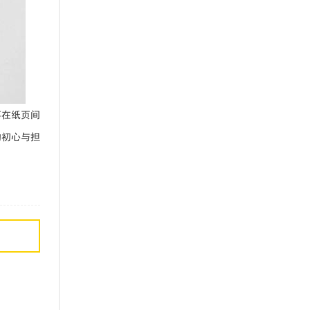
事在纸页间
的初心与担