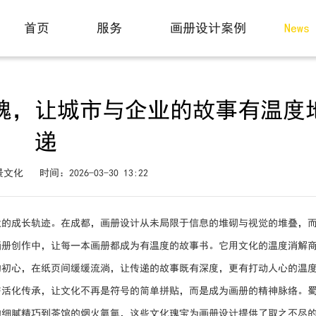
动态
首页
服务
画册设计案例
News
Home
Service
Case
魂，让城市与企业的故事有温度
递
景文化
时间：2026-03-30 13:22
业的成长轨迹。在成都，画册设计从未局限于信息的堆砌与视觉的堆叠，
画册创作中，让每一本画册都成为有温度的故事书。它用文化的温度消解
的初心，在纸页间缓缓流淌，让传递的故事既有深度，更有打动人心的温
与活化传承，让文化不再是符号的简单拼贴，而是成为画册的精神脉络。
的细腻精巧到茶馆的烟火氤氲，这些文化瑰宝为画册设计提供了取之不尽