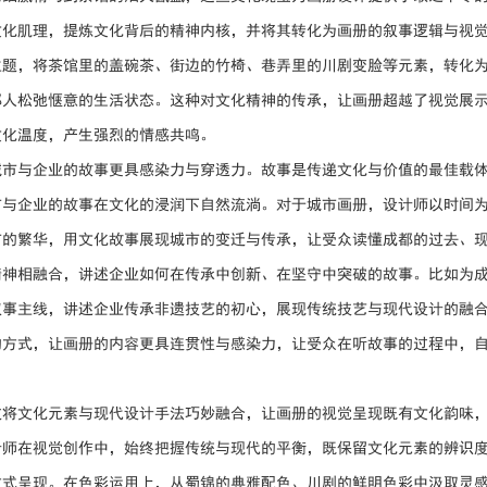
文化肌理，提炼文化背后的精神内核，并将其转化为画册的叙事逻辑与视
主题，将茶馆里的盖碗茶、街边的竹椅、巷弄里的川剧变脸等元素，转化
都人松弛惬意的生活状态。这种对文化精神的传承，让画册超越了视觉展
文化温度，产生强烈的情感共鸣。
城市与企业的故事更具感染力与穿透力。故事是传递文化与价值的最佳载
市与企业的故事在文化的浸润下自然流淌。对于城市画册，设计师以时间
市的繁华，用文化故事展现城市的变迁与传承，让受众读懂成都的过去、
精神相融合，讲述企业如何在传承中创新、在坚守中突破的故事。比如为
叙事主线，讲述企业传承非遗技艺的初心，展现传统技艺与现代设计的融
的方式，让画册的内容更具连贯性与感染力，让受众在听故事的过程中，
过将文化元素与现代设计手法巧妙融合，让画册的视觉呈现既有文化韵味
计师在视觉创作中，始终把握传统与现代的平衡，既保留文化元素的辨识
方式呈现。在色彩运用上，从蜀锦的典雅配色、川剧的鲜明色彩中汲取灵