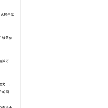
方式展示基
在满足信
达数万
。
据之一。
产的画
而有所不