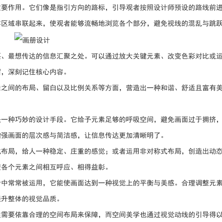
重要作用。它们像是指引方向的路标，引导观者按照设计师预设的路线前
容区域串联起来，使观者能够流畅地浏览各个部分，避免视线的混乱与跳
要、最想传达的信息汇聚之处。可以通过放大关键元素、改变色彩对比或
留，深刻记住核心内容。
素之间的布局、留白以及比例关系等方面，营造出一种和谐、舒适且富有
是一种巧妙的设计手段。它给予元素足够的呼吸空间，避免画面过于拥挤
增强画面的层次感与简洁感，让信息传达更加清晰明了。
式布局，给人一种稳定、庄重的感觉；或者运用非对称式布局，创造出动
使各个元素之间相互呼应、相得益彰。
计中常常被运用，它能使画面达到一种视觉上的平衡与美感。合理调整元
提升整体的视觉品质。
性需要依靠合理的空间布局来保障，而空间美学也通过视觉动线的引导得