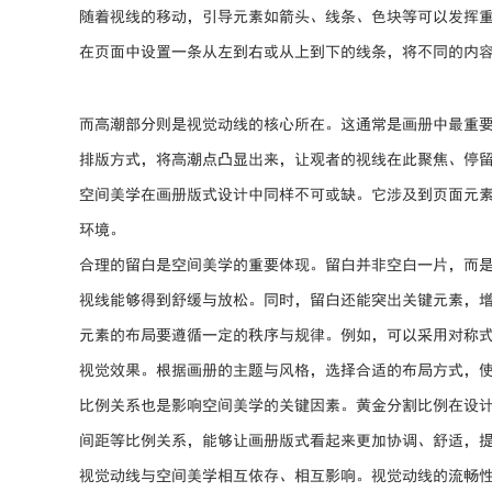
随着视线的移动，引导元素如箭头、线条、色块等可以发挥
在页面中设置一条从左到右或从上到下的线条，将不同的内
而高潮部分则是视觉动线的核心所在。这通常是画册中最重
排版方式，将高潮点凸显出来，让观者的视线在此聚焦、停
空间美学在画册版式设计中同样不可或缺。它涉及到页面元
环境。
合理的留白是空间美学的重要体现。留白并非空白一片，而
视线能够得到舒缓与放松。同时，留白还能突出关键元素，
元素的布局要遵循一定的秩序与规律。例如，可以采用对称
视觉效果。根据画册的主题与风格，选择合适的布局方式，
比例关系也是影响空间美学的关键因素。黄金分割比例在设
间距等比例关系，能够让画册版式看起来更加协调、舒适，
视觉动线与空间美学相互依存、相互影响。视觉动线的流畅